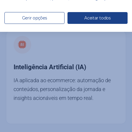
Gerir opções
Aceitar todos
Inteligência Artificial (IA)
IA aplicada ao ecommerce: automação de
conteúdos, personalização da jornada e
insights acionáveis em tempo real.