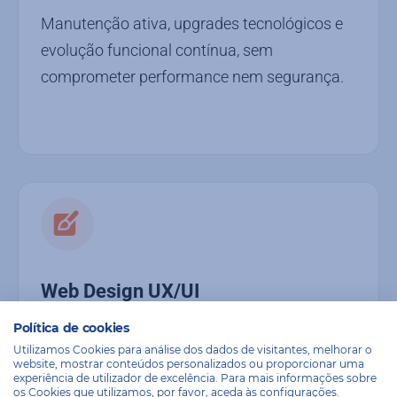
Manutenção ativa, upgrades tecnológicos e
evolução funcional contínua, sem
comprometer performance nem segurança.
Web Design UX/UI
Política de cookies
Interfaces otimizadas para ecommerce, que
Utilizamos Cookies para análise dos dados de visitantes, melhorar o
unem estética, usabilidade e foco em
website, mostrar conteúdos personalizados ou proporcionar uma
experiência de utilizador de excelência. Para mais informações sobre
conversão.
os Cookies que utilizamos, por favor, aceda às configurações.