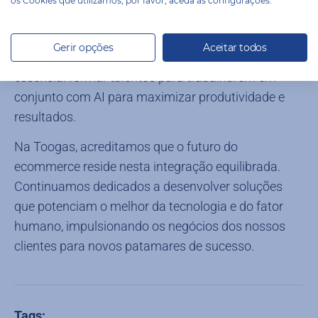
os Cookies que utilizamos, por favor, aceda às configurações.
é sempre bom lembrar que estas tecnologias são
mais eficazes quando complementam, e não
Gerir opções
Aceitar todos
substituem, o talento humano, por esse motivo é
essencial formar talentos para trabalharem em
conjunto com AI para maximizar produtividade e
resultados.
Na Toogas, acreditamos que o futuro do
ecommerce reside nesta integração equilibrada.
Continuamos dedicados a desenvolver soluções
que potenciam o melhor da tecnologia e do fator
humano, impulsionando os negócios dos nossos
clientes para novos patamares de sucesso.
Tags: