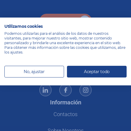
Contáctenos
Utilizamos cookies
Podemos utilizarlas para el análisis de los datos de nuestros
visitantes, para mejorar nuestro sitio web, mostrar contenido
personalizado y brindarle una excelente experiencia en el sitio web.
Para obtener más información sobre las cookies que utilizamos, abre
los ajustes.
Especialistas en comercio electrónico
No, ajustar
Aceptar todo
– Desde 2008
Información
Contactos
Sobre Nosotros