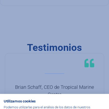
Testimonios
Brian Schaff, CEO de Tropical Marine
Centre
Utilizamos cookies
R
Podemos utilizarlas para el análisis de los datos de nuestros