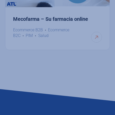
Mecofarma – Su farmacia online
Ecommerce B2B
Ecommerce
B2C
PIM
Salud