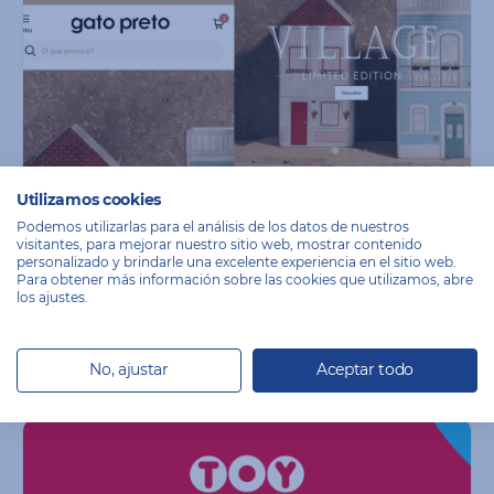
Utilizamos cookies
Podemos utilizarlas para el análisis de los datos de nuestros
visitantes, para mejorar nuestro sitio web, mostrar contenido
personalizado y brindarle una excelente experiencia en el sitio web.
Gato Preto – Living spaces
Para obtener más información sobre las cookies que utilizamos, abre
los ajustes.
Ecommerce B2C
Moda
No, ajustar
Aceptar todo